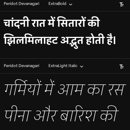
Font S
Peridot Devanagari
ExtraBold
चांदनी रात में सितारों की
झिलमिलाहट अद्भुत होती है।
Font S
Peridot Devanagari
ExtraLight Italic
गर्मियों में आम का रस
पीना और बारिश की