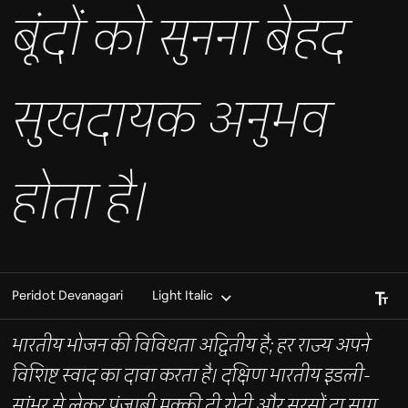
बूंदों को सुनना बेहद
सुखदायक अनुभव
होता है।
Font S
Peridot Devanagari
Light Italic
भारतीय भोजन की विविधता अद्वितीय है; हर राज्य अपने
विशिष्ट स्वाद का दावा करता है। दक्षिण भारतीय इडली-
सांभर से लेकर पंजाबी मक्की दी रोटी और सरसों दा साग