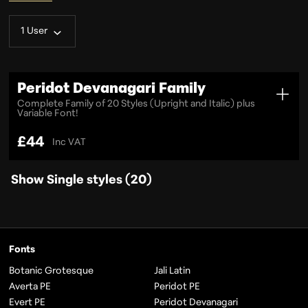
1 User
Peridot Devanagari Family
Complete Family of 20 Styles (Upright and Italic) plus
Variable Font!
£
44
Inc VAT
Show Single styles (20)
F
Fonts
o
Botanic Grotesque
Jali Latin
Averta PE
Peridot PE
o
Evert PE
Peridot Devanagari