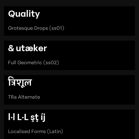
Quality
Grotesque Drops (ss01)
& utæker
Full Geometric (ss02)
त्रिशूल
TRa Alternate
l·l L·L
şţ
íj
Localised Forms (Latin)