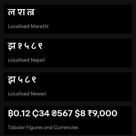
ल श ल्र
Localised Marathi
झ १ ५ ८ ९
Localised Nepali
झ ५ ८ ९
Localised Newari
฿0.12 ₵34 ₴567 $8 ₹9,000
Tabular Figures and Currencies