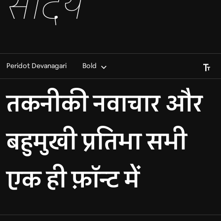
सौंदर्य
Font S
Peridot Devanagari
Bold
तकनीकी नवाचार और
बहुमुखी प्रतिभा सभी
एक ही फ़ॉन्ट में