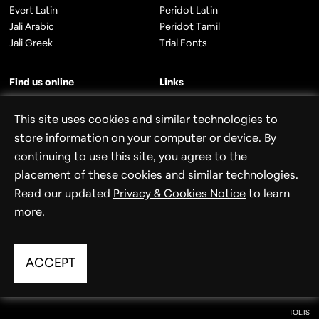
Evert Latin
Peridot Latin
t
Jali Arabic
Peridot Tamil
e
Jali Greek
Trial Fonts
r
Find us online
Links
Instagram
About Us
This site uses cookies and similar technologies to
Twitter
Licensing
LinkedIn
store information on your computer or device. By
Eulas
Terms and Privacy
continuing to use this site, you agree to the
placement of these cookies and similar technologies.
©
Read our updated
2026
Foundry5 Ltd. All rights reserved.
Privacy & Cookies Notice
to learn
more.
Foundry5 is a limited company registered in
England and Wales. Registered number: 12225264.
Registered office: 22 Dykes Bower Court, 301
ACCEPT
Arbury road, CB4 2JZ, Cambridge.
TOL.IS