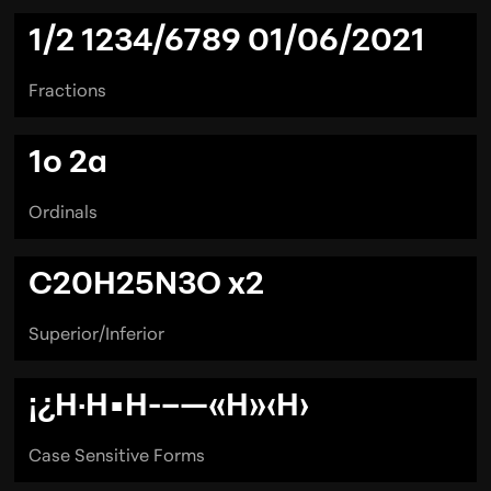
1/2 1234/6789 01/06/2021
Fractions
1o 2a
Ordinals
C20H25N3O
x2
Superior/Inferior
¡¿H·H•H-–—«H»‹H›
Case Sensitive Forms