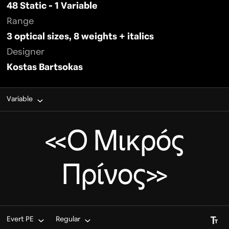
48 Static - 1 Variable
Range
3 optical sizes, 8 weights + italics
Designer
Kostas Bartsokas
Variable
«Ο Μικρός
Πρίνος»
Font S
Evert PE
Regular