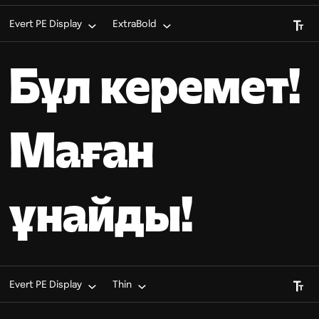
Font S
Evert PE Display
ExtraBold
Бұл керемет!
Маған
ұнайды!
Font S
Evert PE Display
Thin