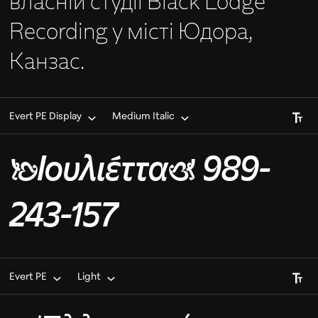
власній студії Black Lodge
Recording у місті Юдора,
Канзас.
Font S
Evert PE Display
Medium Italic
❧Ιουλιέττα☙ 989-
243-157
Font S
Evert PE
Light