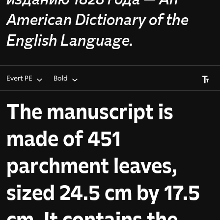
American Dictionary of the
English Language.
Font S
Evert PE
Bold
The manuscript is
made of 451
parchment leaves,
sized 24.5 cm by 17.5
cm. It contains the