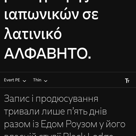
ιαπωνικών σε
λατινικό
ΑΛΦΆΒΗΤΟ.
Font S
Evert PE
Thin
Запис і продюсування
тривали лише п’ять днів
разом із Едом Роузом у його