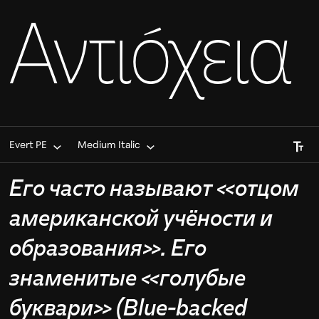
Αντιόχεια
Font S
Evert PE
Medium Italic
Его часто называют «отцом
американской учёности и
образования». Его
знаменитые «голубые
буквари» (Blue-backed