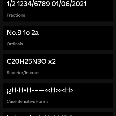
1/2 1234/6789 01/06/2021
Fractions
No.9 1o 2a
Ordinals
C20H25N3O
x2
Superior/Inferior
¡¿H·H•H-–—«H»‹H›
Case Sensitive Forms