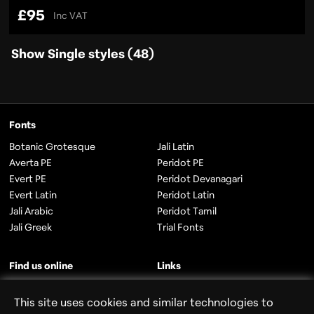
£
95
Inc VAT
Show Single styles (48)
F
Fonts
o
Botanic Grotesque
Jali Latin
Averta PE
Peridot PE
o
Evert PE
Peridot Devanagari
Evert Latin
Peridot Latin
t
Jali Arabic
Peridot Tamil
e
Jali Greek
Trial Fonts
r
Find us online
Links
Instagram
About Us
This site uses cookies and similar technologies to
Twitter
Licensing