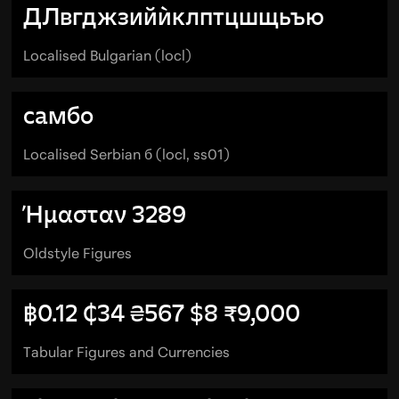
ДЛвгджзийѝклптцшщьъю
Localised Bulgarian (locl)
самбо
Localised Serbian б (locl, ss01)
Ήμασταν 3289
Oldstyle Figures
฿0.12 ₵34 ₴567 $8 ₹9,000
Tabular Figures and Currencies