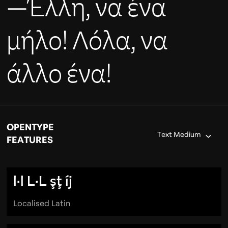
—Έλλη, να ένα
μήλο! Λόλα, να
άλλο ένα!
OPENTYPE
Text Medium
FEATURES
l·l L·L
şţ
íj
Localised Latin